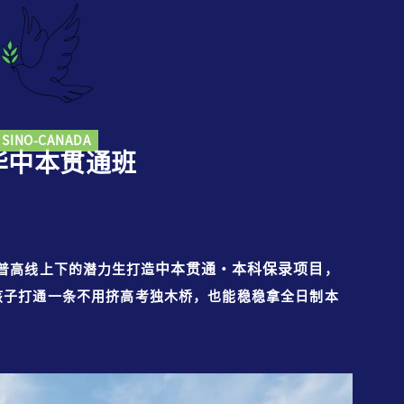
SINO-CANADA
华中本贯通班
中本贯通・本科保录项目
普高线上下的潜力生打造
，
为孩子打通一条不用挤高考独木桥，也能稳稳拿全日制本