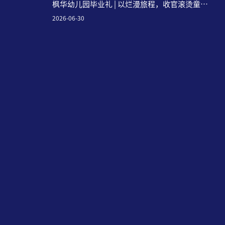
枫华幼儿园毕业礼 | 以烂漫旅程，收官滚烫童
年！
2026-06-30