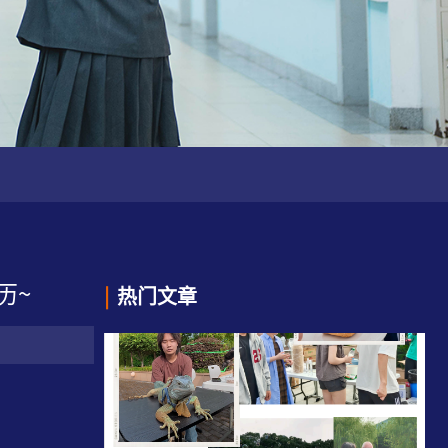
历~
|
热门文章