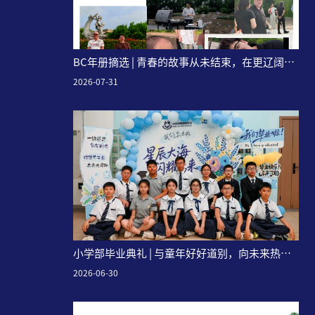
BC年册摘选 | 青春的故事从未结束，在更辽阔的
天地，继续闪闪发亮~
2026-07-31
小学部毕业典礼 | 与童年好好道别，向未来热烈
奔赴！
2026-06-30